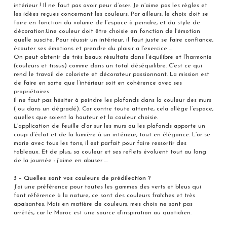
intérieur ! Il ne faut pas avoir peur d’oser. Je n’aime pas les règles et
les idées reçues concernant les couleurs. Par ailleurs, le choix doit se
faire en fonction du volume de l’espace à peindre, et du style de
décoration.Une couleur doit être choisie en fonction de l’émotion
quelle suscite. Pour réussir un intérieur, il faut juste se faire confiance,
écouter ses émotions et prendre du plaisir a l’exercice …
On peut obtenir de très beaux résultats dans l’équilibre et l’harmonie
(couleurs et tissus) comme dans un total déséquilibre. C’est ce qui
rend le travail de coloriste et décorateur passionnant. La mission est
de faire en sorte que l’intérieur soit en cohérence avec ses
propriétaires.
Il ne faut pas hésiter à peindre les plafonds dans la couleur des murs
( ou dans un dégradé). Car contre toute attente, cela allège l’espace,
quelles que soient la hauteur et la couleur choisie.
L’application de feuille d’or sur les murs ou les plafonds apporte un
coup d’éclat et de la lumière à un intérieur, tout en élégance. L’or se
marie avec tous les tons, il est parfait pour faire ressortir des
tableaux. Et de plus, sa couleur et ses reflets évoluent tout au long
de la journée : j’aime en abuser …
3 – Quelles sont vos couleurs de prédilection ?
J’ai une préférence pour toutes les gammes des verts et bleus qui
font référence à la nature, ce sont des couleurs fraîches et très
apaisantes. Mais en matière de couleurs, mes choix ne sont pas
arrêtés, car le Maroc est une source d’inspiration au quotidien.