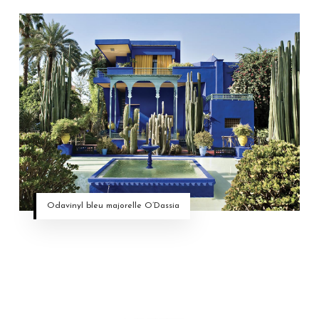
Odavinyl bleu majorelle O’Dassia