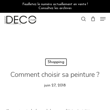
Skip
Feuilletez le numéro actuellement en vente !
to
Consultez les archives
main
content
Men
search
Shopping
Comment choisir sa peinture ?
juin 27, 2018