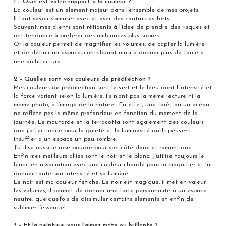
1 – Quel est votre rapport à la couleur ?
La couleur est un élément majeur dans l’ensemble de mes projets.
Il faut savoir s’amuser avec et oser des contrastes forts.
Souvent, mes clients sont réticents à l’idée de prendre des risques et
ont tendance à préférer des ambiances plus sobres.
Or la couleur permet de magnifier les volumes, de capter la lumière
et de définir un espace, contribuant ainsi à donner plus de force à
une architecture.
2 – Quelles sont vos couleurs de prédilection ?
Mes couleurs de prédilection sont le vert et le bleu dont l’intensité et
la force varient selon la lumière. Ils n’ont pas la même lecture ni la
même photo, à l’image de la nature. En effet, une forêt ou un océan
ne reflète pas la même profondeur en fonction du moment de la
journée. Le moutarde et la terracotta sont également des couleurs
que j’affectionne pour la gaieté et la luminosité qu’ils peuvent
insuffler à un espace un peu sombre.
J’utilise aussi le rose poudré pour son côté doux et romantique.
Enfin mes meilleurs alliés sont le noir et le blanc. J’utilise toujours le
blanc en association avec une couleur chaude pour la magnifier et lui
donner toute son intensité et sa lumière.
Le noir est ma couleur fétiche. Le noir est magique, il met en valeur
les volumes, il permet de donner une forte personnalité à un espace
neutre, quelquefois de dissimuler certains éléments et enfin de
sublimer l’essentiel.
3 – Et la peinture, vous l’aimez mate ou brillante ?