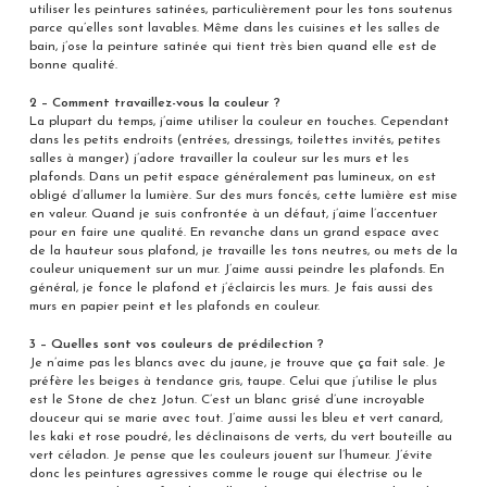
utiliser les peintures satinées, particulièrement pour les tons soutenus
parce qu’elles sont lavables. Même dans les cuisines et les salles de
bain, j’ose la peinture satinée qui tient très bien quand elle est de
bonne qualité.
2 – Comment travaillez-vous la couleur ?
La plupart du temps, j’aime utiliser la couleur en touches. Cependant
dans les petits endroits (entrées, dressings, toilettes invités, petites
salles à manger) j’adore travailler la couleur sur les murs et les
plafonds. Dans un petit espace généralement pas lumineux, on est
obligé d’allumer la lumière. Sur des murs foncés, cette lumière est mise
en valeur. Quand je suis confrontée à un défaut, j’aime l’accentuer
pour en faire une qualité. En revanche dans un grand espace avec
de la hauteur sous plafond, je travaille les tons neutres, ou mets de la
couleur uniquement sur un mur. J’aime aussi peindre les plafonds. En
général, je fonce le plafond et j’éclaircis les murs. Je fais aussi des
murs en papier peint et les plafonds en couleur.
3 – Quelles sont vos couleurs de prédilection ?
Je n’aime pas les blancs avec du jaune, je trouve que ça fait sale. Je
préfère les beiges à tendance gris, taupe. Celui que j’utilise le plus
est le Stone de chez Jotun. C’est un blanc grisé d’une incroyable
douceur qui se marie avec tout. J’aime aussi les bleu et vert canard,
les kaki et rose poudré, les déclinaisons de verts, du vert bouteille au
vert céladon. Je pense que les couleurs jouent sur l’humeur. J’évite
donc les peintures agressives comme le rouge qui électrise ou le