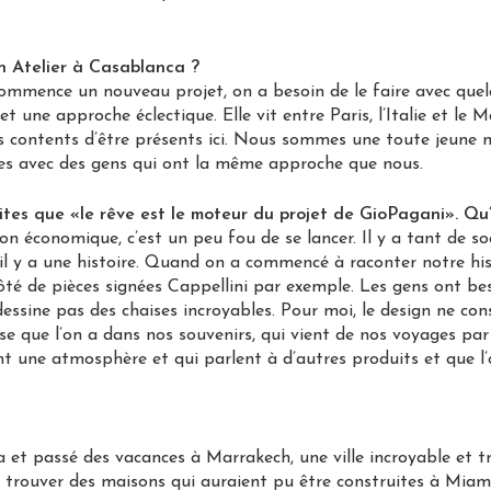
n Atelier à Casablanca ?
ommence un nouveau projet, on a besoin de le faire avec quel
 une approche éclectique. Elle vit entre Paris, l’Italie et le M
contents d’être présents ici. Nous sommes une toute jeune 
ves avec des gens qui ont la même approche que nous.
ites que «le rêve est le moteur du projet de GioPagani». Qu
on économique, c’est un peu fou de se lancer. Il y a tant de so
, il y a une histoire. Quand on a commencé à raconter notre h
ôté de pièces signées Cappellini par exemple. Les gens ont b
dessine pas des chaises incroyables. Pour moi, le design ne con
 que l’on a dans nos souvenirs, qui vient de nos voyages par 
ent une atmosphère et qui parlent à d’autres produits et que 
nca et passé des vacances à Marrakech, une ville incroyable et t
 trouver des maisons qui auraient pu être construites à Miami 