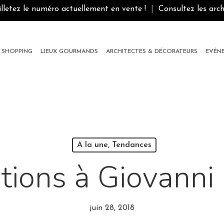
illetez le numéro actuellement en vente !
|
Consultez les arch
SHOPPING
LIEUX GOURMANDS
ARCHITECTES & DÉCORATEURS
EVÉN
A la une, Tendances
tions à Giovanni
juin 28, 2018