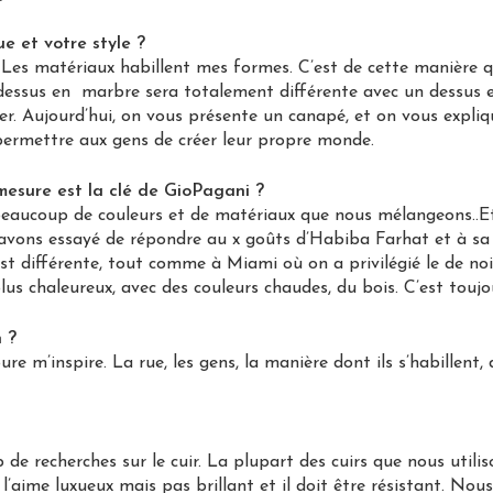
e et votre style ?
. Les matériaux habillent mes formes. C’est de cette manière
essus en marbre sera totalement différente avec un dessus e
r. Aujourd’hui, on vous présente un canapé, et on vous expliqu
permettre aux gens de créer leur propre monde.
-mesure est la clé de GioPagani ?
beaucoup de couleurs et de matériaux que nous mélangeons..E
vons essayé de répondre au x goûts d’Habiba Farhat et à sa vi
st différente, tout comme à Miami où on a privilégié le de noi
plus chaleureux, avec des couleurs chaudes, du bois. C’est toujo
n ?
ure m’inspire. La rue, les gens, la manière dont ils s’habillent, 
p de recherches sur le cuir. La plupart des cuirs que nous util
 l’aime luxueux mais pas brillant et il doit être résistant. Nou