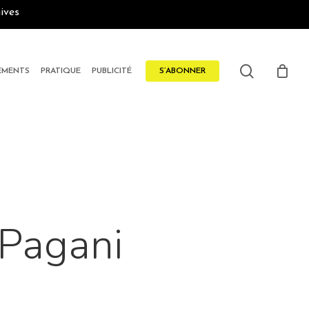
ives
search
EMENTS
PRATIQUE
PUBLICITÉ
S’ABONNER
 Pagani