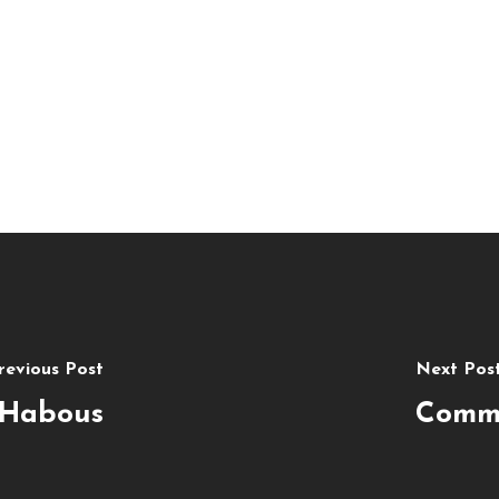
revious Post
Next Pos
s Habous
Comme