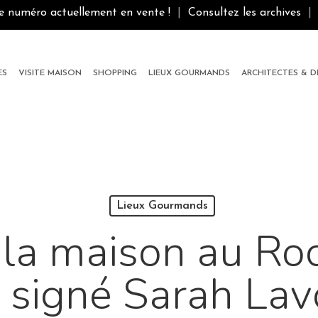
le numéro actuellement en vente !
|
Consultez les archives
|
ES
VISITE MAISON
SHOPPING
LIEUX GOURMANDS
ARCHITECTES & 
Lieux Gourmands
la maison au Roc
 signé Sarah Lav