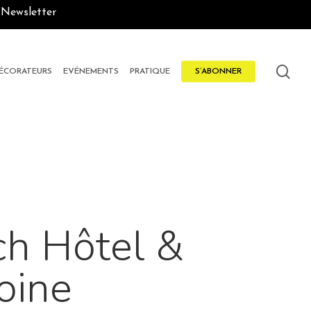
Newsletter
sea
DÉCORATEURS
EVÉNEMENTS
PRATIQUE
S’ABONNER
h Hôtel &
oine