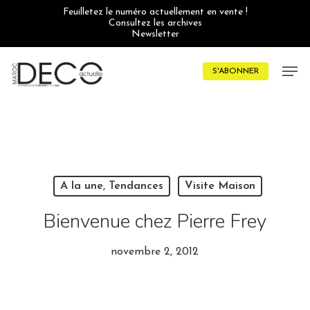
Skip
Feuilletez le numéro actuellement en vente !
to
Consultez les archives
main
Newsletter
content
Men
S'ABONNER
A la une, Tendances
Visite Maison
Bienvenue chez Pierre Frey
novembre 2, 2012