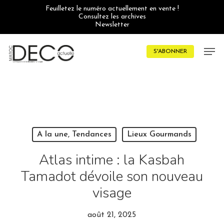
Skip
Feuilletez le numéro actuellement en vente !
to
Consultez les archives
main
Newsletter
content
Men
S'ABONNER
A la une, Tendances
Lieux Gourmands
Atlas intime : la Kasbah
Tamadot dévoile son nouveau
visage
août 21, 2025