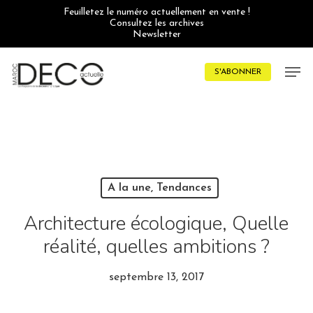
Skip
Feuilletez le numéro actuellement en vente !
to
Consultez les archives
main
Newsletter
content
Men
S'ABONNER
A la une, Tendances
Architecture écologique, Quelle
réalité, quelles ambitions ?
septembre 13, 2017