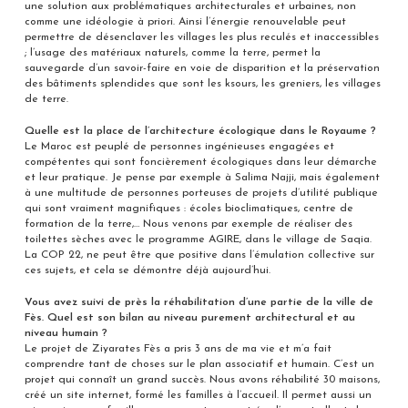
une solution aux problématiques architecturales et urbaines, non
comme une idéologie à priori. Ainsi l’énergie renouvelable peut
permettre de désenclaver les villages les plus reculés et inaccessibles
; l’usage des matériaux naturels, comme la terre, permet la
sauvegarde d’un savoir-faire en voie de disparition et la préservation
des bâtiments splendides que sont les ksours, les greniers, les villages
de terre.
Quelle est la place de l’architecture écologique dans le Royaume ?
Le Maroc est peuplé de personnes ingénieuses engagées et
compétentes qui sont foncièrement écologiques dans leur démarche
et leur pratique. Je pense par exemple à Salima Najji, mais également
à une multitude de personnes porteuses de projets d’utilité publique
qui sont vraiment magnifiques : écoles bioclimatiques, centre de
formation de la terre,… Nous venons par exemple de réaliser des
toilettes sèches avec le programme AGIRE, dans le village de Saqia.
La COP 22, ne peut être que positive dans l’émulation collective sur
ces sujets, et cela se démontre déjà aujourd’hui.
Vous avez suivi de près la réhabilitation d’une partie de la ville de
Fès. Quel est son bilan au niveau purement architectural et au
niveau humain ?
Le projet de Ziyarates Fès a pris 3 ans de ma vie et m’a fait
comprendre tant de choses sur le plan associatif et humain. C’est un
projet qui connaît un grand succès. Nous avons réhabilité 30 maisons,
créé un site internet, formé les familles à l’accueil. Il permet aussi un