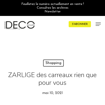
Skip
Feuilletez le numéro actuellement en vente !
to
Consultez les archives
main
Newsletter
content
Men
S'ABONNER
Shopping
ZARLIGE des carreaux rien que
pour vous
mai 10, 2021