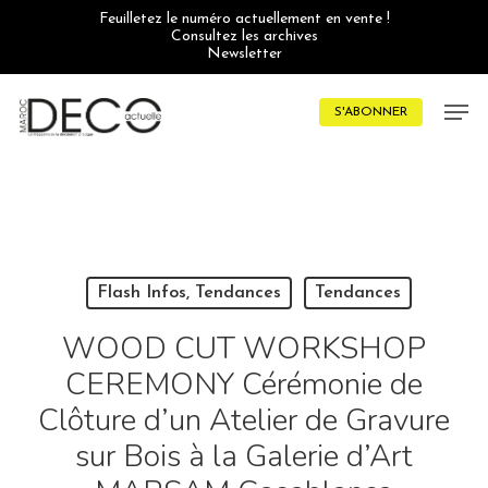
Skip
Feuilletez le numéro actuellement en vente !
to
Consultez les archives
main
Newsletter
content
Men
S'ABONNER
Flash Infos, Tendances
Tendances
WOOD CUT WORKSHOP
CEREMONY Cérémonie de
Clôture d’un Atelier de Gravure
sur Bois à la Galerie d’Art