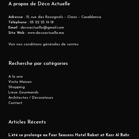
A propos de Déco Actuelle
Adresse
: 15, rue des Rossignols – Oasis – Casablanca
Téléphone :
05 22 25 19 18
Email :
decoactuelle@gmail.com
Site Web :
www.decoactuelle.ma
Voir nos conditions générales de ventes
Recherche par catégories
A la une
Visite Maison
Shopping
Lieux Gourmands
Architectes / Décorateurs
Contact
Articles Récents
L’été se prolonge au Four Seasons Hotel Rabat at Kasr Al Bahr