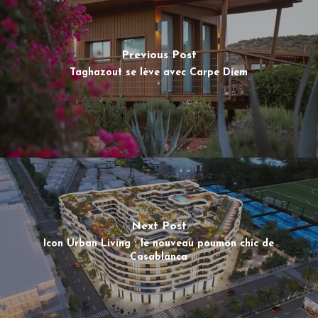
Previous Post
Taghazout se lève avec Carpe Diem
Next Post
Icon Urban Living : le nouveau poumon chic de
Casablanca