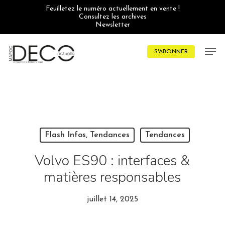
Skip
Feuilletez le numéro actuellement en vente !
to
Consultez les archives
main
Newsletter
content
Men
S'ABONNER
Flash Infos, Tendances
Tendances
Volvo ES90 : interfaces &
matières responsables
juillet 14, 2025