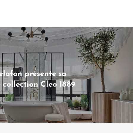
elafon présente sa
 collection Cleo 1889