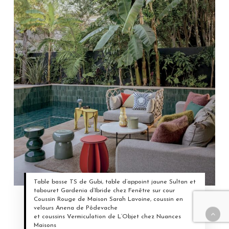
Table basse TS de Gubi, table d’appoint jaune Sultan et
tabouret Gardenia d’Ibride chez Fenêtre sur cour
Coussin Rouge de Maison Sarah Lavoine, coussin en
velours Anena de Pôdevache
et coussins Vermiculation de L’Objet chez Nuances
Maisons