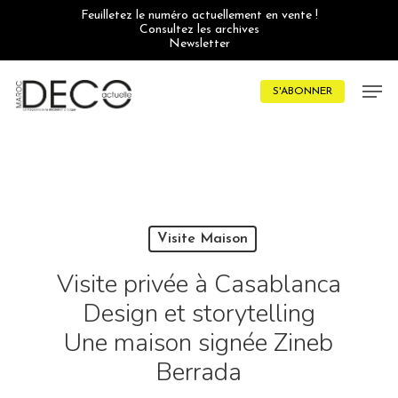
Skip
Feuilletez le numéro actuellement en vente !
to
Consultez les archives
main
Newsletter
content
Men
S'ABONNER
Visite Maison
Visite privée à Casablanca
Design et storytelling
Une maison signée Zineb
Berrada