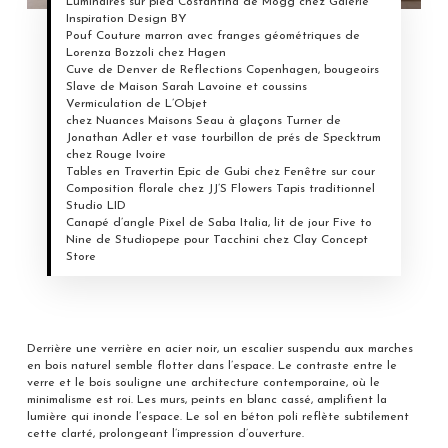
Luminaires sur pied Costantina de Mogg chez Galerie
Inspiration Design BY
Pouf Couture marron avec franges géométriques de
Lorenza Bozzoli chez Hagen
Cuve de Denver de Reflections Copenhagen, bougeoirs
Slave de Maison Sarah Lavoine et coussins
Vermiculation de L’Objet
chez Nuances Maisons Seau à glaçons Turner de
Jonathan Adler et vase tourbillon de prés de Specktrum
chez Rouge Ivoire
Tables en Travertin Epic de Gubi chez Fenêtre sur cour
Composition florale chez JJ’S Flowers Tapis traditionnel
Studio LID
Canapé d’angle Pixel de Saba Italia, lit de jour Five to
Nine de Studiopepe pour Tacchini chez Clay Concept
Store
Derrière une verrière en acier noir, un escalier suspendu aux marches
en bois naturel semble flotter dans l’espace. Le contraste entre le
verre et le bois souligne une architecture contemporaine, où le
minimalisme est roi. Les murs, peints en blanc cassé, amplifient la
lumière qui inonde l’espace. Le sol en béton poli reflète subtilement
cette clarté, prolongeant l’impression d’ouverture.