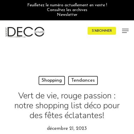
Skip
Feuilletez le numéro actuellement en vente !
to
Consultez les archives
main
Newsletter
content
Men
S'ABONNER
Shopping
Tendances
Vert de vie, rouge passion :
notre shopping list déco pour
des fêtes éclatantes!
décembre 21, 2023