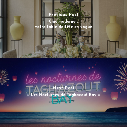
Previous Post
Chic moderne :
votre table de fête en vogue
Next Post
« Les Nocturnes de Taghazout Bay »