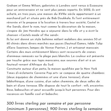
Graham et Emma Wilson, galeristes à Londres sont venus à Essaouira
pour un anniversaire et ne sont plus jamais repartis. En 2002, ils ont
acheté, en trois jours, une maison du XVIIIe siècle appartenant à un
marchand juif et située près de Bab Doukkala. Ils l’ont entièrement
rénovée et la propose à la location à travers leur société, Castel in
the Sands, dont le nom, tout comme la décoration de la maison,
s’inspire de Jimi Hendrix qui a séjourné dans la ville et y a écrit la
chanson «Castels made of the sand».
Ils lui ont donné un style bohème mêlant mobiliers des années 50 et
60 chinés dans divers marchés aux puces (fauteuil Eames, table Tulip
d’Eero Saarinen, lampes de Verner Panton…) et artisanat marocain.
Certains des murs entièrement blancs sont recouverts de cranes
d’animaux ramassés sur la plage puis blanchis. La couleur est présente
par touche grâce aux tapis marocains, aux oeuvres d’art et à un
fauteuil venant d’Afrique du Sud.
Construite autour d’un patio, la maison qualifiée par le New York
Times d’«éclatante Caverne Pop art» se compose de quatre chambres
(deux équipées de cheminées et une d’une terrasse), d’une
bibliothèque, d’une cuisine, d’un salon cheminée, de deux salles de
bain et d’une terrasse. Elle dispose de tout le confort : wifi, enceintes
Bose, babouches et peut accueillir jusqu’à huit personnes. Pour des
vacances en famille cool et bobochic.
300 livres sterling par semaine et par personne
(minimum 3 personnes), 900 livres sterling la semaine