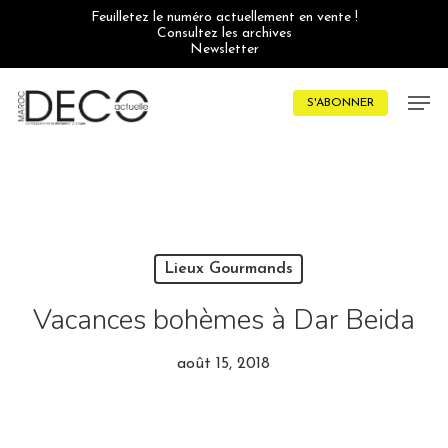
Skip
Feuilletez le numéro actuellement en vente !
to
Consultez les archives
main
Newsletter
content
Men
S'ABONNER
Lieux Gourmands
Vacances bohèmes à Dar Beida
août 15, 2018