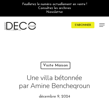
Skip
Feuilletez le numéro actuellement en vente !
to
Consultez les archives
main
Newsletter
content
Men
S'ABONNER
Visite Maison
Une villa bétonnée
par Amine Bencheqroun
décembre 9, 2024