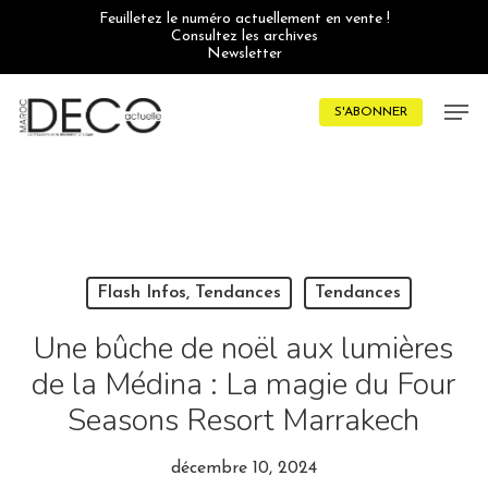
Skip
Feuilletez le numéro actuellement en vente !
to
Consultez les archives
main
Newsletter
content
Men
S'ABONNER
Flash Infos, Tendances
Tendances
Une bûche de noël aux lumières
de la Médina : La magie du Four
Seasons Resort Marrakech
décembre 10, 2024