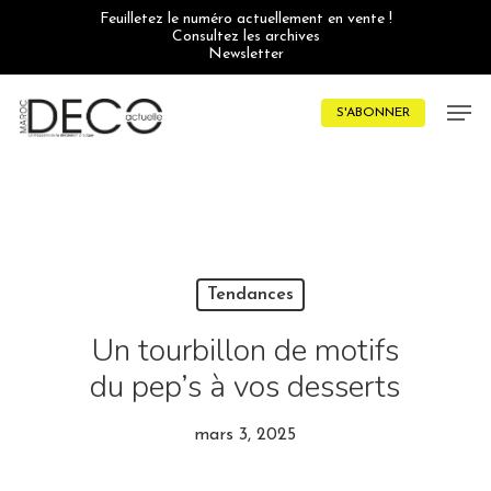
Skip
Feuilletez le numéro actuellement en vente !
to
Consultez les archives
main
Newsletter
content
Men
S'ABONNER
Tendances
Un tourbillon de motifs
du pep’s à vos desserts
mars 3, 2025