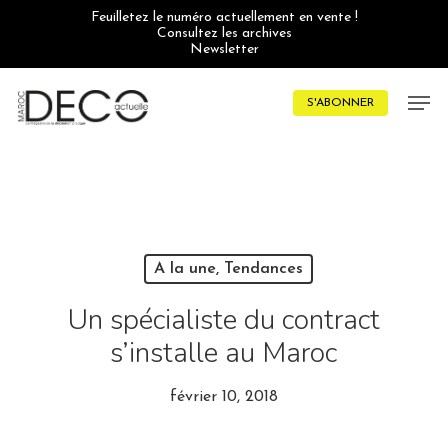
Skip
Feuilletez le numéro actuellement en vente !
to
Consultez les archives
main
Newsletter
content
Men
S'ABONNER
A la une, Tendances
Un spécialiste du contract
s’installe au Maroc
février 10, 2018