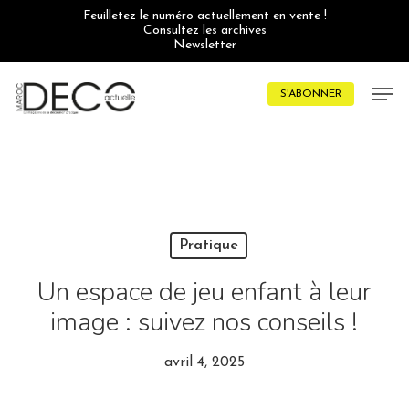
Skip
Feuilletez le numéro actuellement en vente !
to
Consultez les archives
main
Newsletter
content
Men
S'ABONNER
Pratique
Un espace de jeu enfant à leur
image : suivez nos conseils !
avril 4, 2025