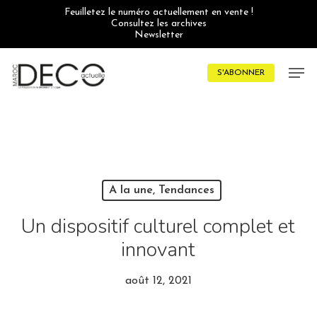
Skip
Feuilletez le numéro actuellement en vente !
to
Consultez les archives
main
Newsletter
content
Men
S'ABONNER
A la une, Tendances
Un dispositif culturel complet et
innovant
août 12, 2021