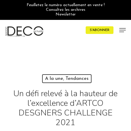
Skip
Feuilletez le numéro actuellement en vente !
to
Consultez les archives
main
Newsletter
content
Men
S'ABONNER
A la une, Tendances
Un défi relevé à la hauteur de
l’excellence d’ARTCO
DESGNERS CHALLENGE
2021