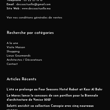
Téléphone :
05 22 25 19 18
Email :
decoactuelle@gmail.com
Site Web :
www.decoactuelle.ma
Voir nos conditions générales de ventes
Recherche par catégories
A la une
Visite Maison
Shopping
Lieux Gourmands
Architectes / Décorateurs
Contact
Articles Récents
L’été se prolonge au Four Seasons Hotel Rabat at Kasr Al Bahr
Le Maroc lance le concours de son pavillon pour la Biennale
d’architecture de Venise 2027
Seletti enrichit sa collection Canopie avec cinq nouveaux