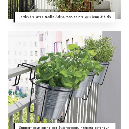
Jardinière avec treillis Askholmen, teinté gris brun 848 dh
Support pour cache-pot Svartpeppar, intérieur-extérieur