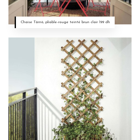
Chaise Tärnö, pliable-rouge teinté brun clair 199 dh