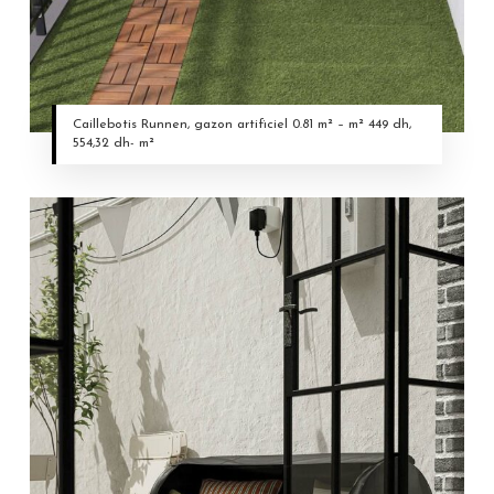
Caillebotis Runnen, gazon artificiel 0.81 m² – m² 449 dh,
554,32 dh- m²