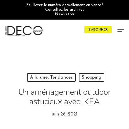
Skip
Feuilletez le numéro actuellement en vente !
to
Consultez les archives
main
Newsletter
content
Men
S'ABONNER
A la une, Tendances
Shopping
Un aménagement outdoor
astucieux avec IKEA
juin 26, 2021