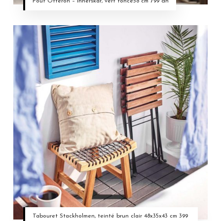
Pouf Otterön – Innerskär, vert foncé58 cm 799 dh
Tabouret Stackholmen, teinté brun clair 48x35x43 cm 399