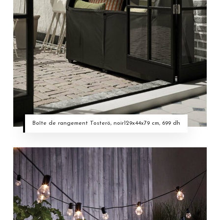
Boîte de rangement Tosterö, noir129x44x79 cm, 699 dh