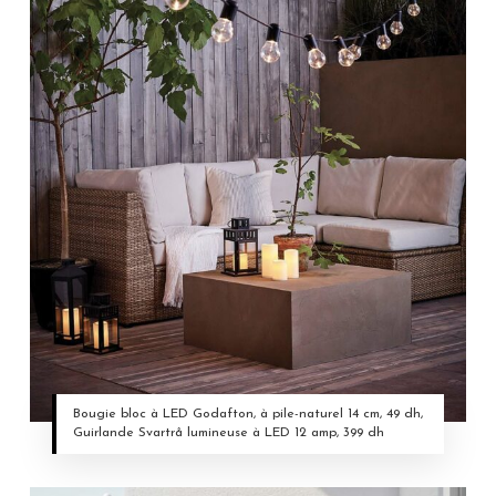
Bougie bloc à LED Godafton, à pile-naturel 14 cm, 49 dh,
Guirlande Svartrå lumineuse à LED 12 amp, 399 dh