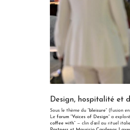
Design, hospitalité et 
Sous le thème du
“bleisure”
(fusion ent
Le
forum “Voices of Design”
a exploré 
coffee with”
— clin d’œil au rituel it
Partners
et
Mauricio Cardenas Lave