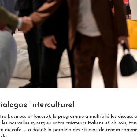
dialogue interculturel
re business et leisure), le programme a multiplié les discussio
les nouvelles synergies entre créateurs italiens et chinois, tan
alien du café — a donné la parole à des studios de renom comm
rde
.