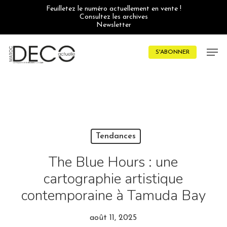
Skip
Feuilletez le numéro actuellement en vente !
to
Consultez les archives
main
Newsletter
content
Men
S'ABONNER
Tendances
The Blue Hours : une
cartographie artistique
contemporaine à Tamuda Bay
août 11, 2025