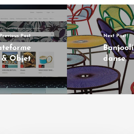
Previous Post
Next Post
ateforme
Banjooli
 & Objet
danse