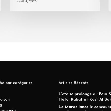
août 4, 2026
he par catégories
Articles Récents
L’été se prolonge au Four 
Maison
Hotel Rabat at Kasr Al Ba
g
Le Maroc lance le concours
ourmands