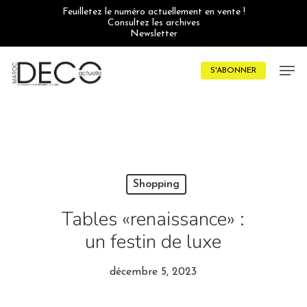
Skip
Feuilletez le numéro actuellement en vente !
to
Consultez les archives
main
Newsletter
content
Men
S'ABONNER
Shopping
Tables «renaissance» :
un festin de luxe
décembre 5, 2023