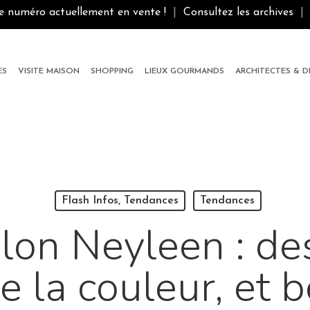
le numéro actuellement en vente !
|
Consultez les archives
|
ES
VISITE MAISON
SHOPPING
LIEUX GOURMANDS
ARCHITECTES & 
Flash Infos, Tendances
Tendances
elon Neyleen : de
de la couleur, et