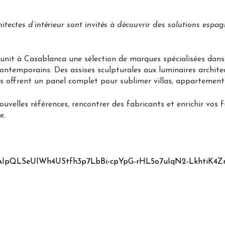
hitectes d’intérieur sont invités à découvrir des solutions espa
t à Casablanca une sélection de marques spécialisées dans le 
ontemporains. Des assises sculpturales aux luminaires architec
s offrent un panel complet pour sublimer villas, appartements
uvelles références, rencontrer des fabricants et enrichir vos f
e.
AIpQLSeUIWh4UStfh3p7LbBi-
cpYpG-rHL5o7uIqN2-LkhtiK4Z