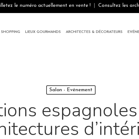
illetez le numéro actuellement en vente !
|
Consultez les arch
SHOPPING
LIEUX GOURMANDS
ARCHITECTES & DÉCORATEURS
EVÉN
Salon - Evénement
tions espagnoles
hitectures d’intér