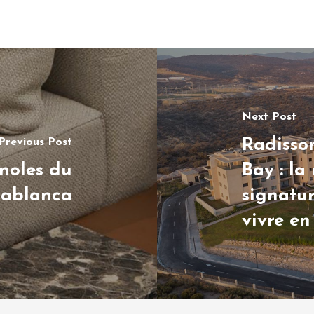
Next Post
Radisso
Previous Post
noles du
Bay : la
asablanca
signatur
vivre e