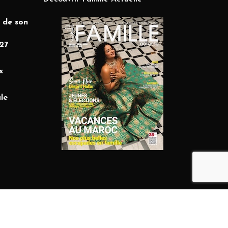
 de son
27
x
le
facebook