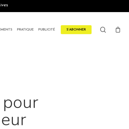
ives
search
EMENTS
PRATIQUE
PUBLICITÉ
S’ABONNER
 pour
ieur