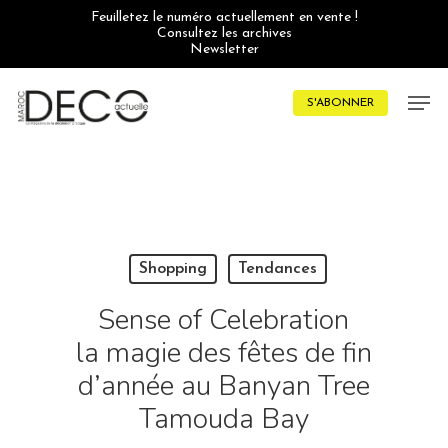
Skip
Feuilletez le numéro actuellement en vente !
to
Consultez les archives
main
Newsletter
content
Men
S'ABONNER
Shopping
Tendances
Sense of Celebration
la magie des fêtes de fin
d’année au Banyan Tree
Tamouda Bay