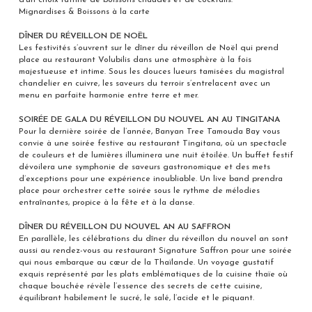
d’un choix raffiné de boissons chaudes et de cocktails.
Mignardises & Boissons à la carte
DÎNER DU RÉVEILLON DE NOËL
Les festivités s’ouvrent sur le dîner du réveillon de Noël qui prend
place au restaurant Volubilis dans une atmosphère à la fois
majestueuse et intime. Sous les douces lueurs tamisées du magistral
chandelier en cuivre, les saveurs du terroir s’entrelacent avec un
menu en parfaite harmonie entre terre et mer.
SOIRÉE DE GALA DU RÉVEILLON DU NOUVEL AN AU TINGITANA
Pour la dernière soirée de l’année, Banyan Tree Tamouda Bay vous
convie à une soirée festive au restaurant Tingitana, où un spectacle
de couleurs et de lumières illuminera une nuit étoilée. Un buffet festif
dévoilera une symphonie de saveurs gastronomique et des mets
d’exceptions pour une expérience inoubliable. Un live band prendra
place pour orchestrer cette soirée sous le rythme de mélodies
entraînantes, propice à la fête et à la danse.
DÎNER DU RÉVEILLON DU NOUVEL AN AU SAFFRON
En parallèle, les célébrations du dîner du réveillon du nouvel an sont
aussi au rendez-vous au restaurant Signature Saffron pour une soirée
qui nous embarque au cœur de la Thaïlande. Un voyage gustatif
exquis représenté par les plats emblématiques de la cuisine thaïe où
chaque bouchée révèle l’essence des secrets de cette cuisine,
équilibrant habilement le sucré, le salé, l’acide et le piquant.