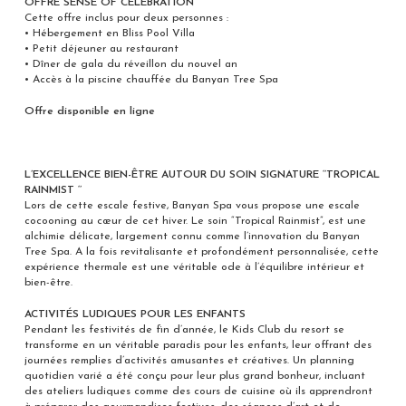
OFFRE SENSE OF CELEBRATION
Cette offre inclus pour deux personnes :
• Hébergement en Bliss Pool Villa
• Petit déjeuner au restaurant
• Dîner de gala du réveillon du nouvel an
• Accès à la piscine chauffée du Banyan Tree Spa
Offre disponible en ligne
L’EXCELLENCE BIEN-ÊTRE AUTOUR DU SOIN SIGNATURE ‘’TROPICAL
RAINMIST ‘’
Lors de cette escale festive, Banyan Spa vous propose une escale
cocooning au cœur de cet hiver. Le soin “Tropical Rainmist”, est une
alchimie délicate, largement connu comme l’innovation du Banyan
Tree Spa. A la fois revitalisante et profondément personnalisée, cette
expérience thermale est une véritable ode à l’équilibre intérieur et
bien-être.
ACTIVITÉS LUDIQUES POUR LES ENFANTS
Pendant les festivités de fin d’année, le Kids Club du resort se
transforme en un véritable paradis pour les enfants, leur offrant des
journées remplies d’activités amusantes et créatives. Un planning
quotidien varié a été conçu pour leur plus grand bonheur, incluant
des ateliers ludiques comme des cours de cuisine où ils apprendront