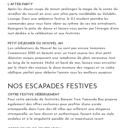
L’AFTER-PARTY
Après les douze coups de minuit, prolongez la magie de la soirée du
réveillon du nouvel an avec une after-party inoubliable au Volubilis
Lounge. Dans une ambiance festive, le DJ résident prendra les
commandes pour vous faire vibrer au rythme de ses mix entraînants.
Rejoignez la piste de danse et laissez-vous porter par l’énergie d’une
nuit dédiée à la célébration et aux festivités
PETIT-DÉJEUNER DU NOUVEL AN
Les célébrations du Nouvel An ne sont pas encore terminées.
Commencez 2025 en beauté avec un toast joyeux lors d’un petit-
déjeuner exquis, proposant une symphonie de plats savoureux tout
au long de la matinée. Niché en bord de mer, laissez-vous envoûter
par le chant des oiseaux, le doux murmure des vagues et ce cadre
idyllique, parfait pour débuter l’année sous les meilleurs auspices
NOS ESCAPADES FESTIVES
OFFRE FESTIVE HÉBERGEMENT
Pour cette période de festivités, Banyan Tree Tamouda Bay propose
également des offres exclusives pour profiter d’une escale
intemporelle dans l’une des 92 villas qui reflètent une élégance
intemporelle, un luxe discret et authentique, faisant écho au style
andalou et à la singularité paisible de ce majestueux resort.