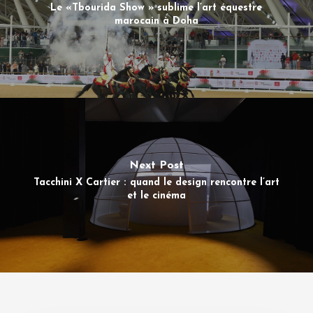
Le «Tbourida Show » sublime l’art équestre
marocain à Doha
Next Post
Tacchini X Cartier : quand le design rencontre l’art
et le cinéma