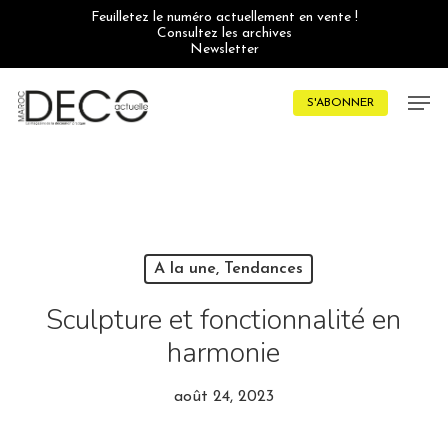
Skip
Feuilletez le numéro actuellement en vente !
to
Consultez les archives
main
Newsletter
content
Men
S'ABONNER
A la une, Tendances
Sculpture et fonctionnalité en
harmonie
août 24, 2023