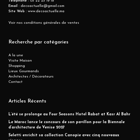
Téléphone :
05 22 25 19 18
Email :
decoactuelle@gmail.com
Site Web :
www.decoactuelle.ma
Voir nos conditions générales de ventes
Recherche par catégories
A la une
Visite Maison
Shopping
Lieux Gourmands
Architectes / Décorateurs
Contact
Articles Récents
L’été se prolonge au Four Seasons Hotel Rabat at Kasr Al Bahr
Le Maroc lance le concours de son pavillon pour la Biennale
d’architecture de Venise 2027
Seletti enrichit sa collection Canopie avec cinq nouveaux