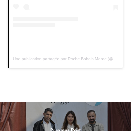
Une publication partagée par Roche Bobois Maroc (@rocheboboismaroc)
Previous Post