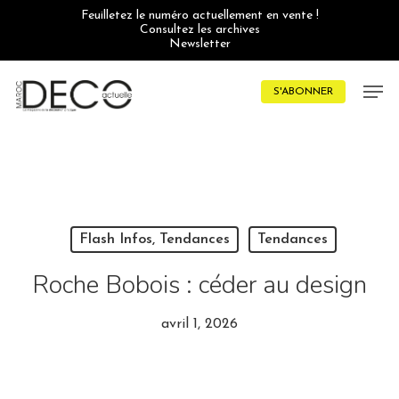
Skip
Feuilletez le numéro actuellement en vente !
to
Consultez les archives
main
Newsletter
content
Men
S'ABONNER
Flash Infos, Tendances
Tendances
Roche Bobois : céder au design
avril 1, 2026