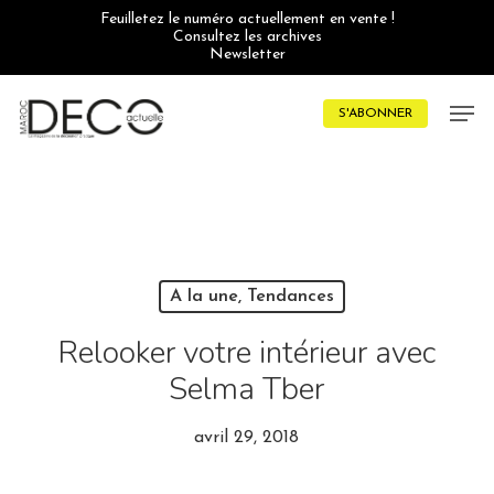
Skip
Feuilletez le numéro actuellement en vente !
to
Consultez les archives
main
Newsletter
content
Men
S'ABONNER
A la une, Tendances
Relooker votre intérieur avec
Selma Tber
avril 29, 2018