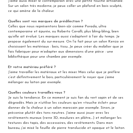
J’aime aussi mixer le contemporain avec une petite touche artisanale.
Sur un salon très moderne, je peux coller un plafond en bois sculpté,
ce qui amène de la chaleur.
Quelles sont vos marques de prédilection ?
Celles que nous représentons bien-sûr comme Porada, ultra
contemporaine et épurée, ou Roberto Cavalli, plus bling-bling, bien
qu’elle ait évolué. Les marques aussi s’adaptent à l’air du temps. Je
propose également du sur-mesure. On l’a fait pour un salon Kenzo en
choisissant les matériaux : bois, tissu…Je peux créer du mobilier que je
fais fabriquer pour m’adapter aux dimensions d’une pièce : une
bibliothèque pour une chambre par exemple.
Et votre matériau préféré ?
J’aime travailler les matériaux et les mixer. Mais celui que je préfère
c’est définitivement le bois, particulièrement le noyer que j’aime
mélanger au laiton par exemple.
Quelles couleurs travaillez-vous ?
Je suis la tendance. En ce moment je suis fan du vert sapin et de ses
dégradés. Mais je n’utilise les couleurs qu’en «touche éclat» pour
donner de la chaleur à un salon marocain par exemple. Sinon, je
préconise plutôt des tons neutres. J’aime aussi jouer avec les
revêtements muraux (verre 3D, moulures en plâtre,…) et mélanger les
textures des tapis, des accessoires, des revêtements. Dans mon
bureau, j’ai mixé la feuille de pierre translucide et opaque et le laiton.