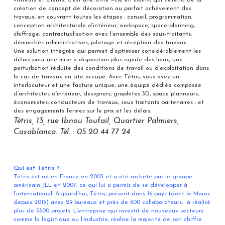
visiteurs et clients. C’est une offre «clé en main», qui s’étend de la
création de concept de décoration au parfait achèvement des
travaux, en couvrant toutes les étapes : conseil, programmation,
conception architecturale d’intérieur, workspace, space-planning,
chiffrage, contractualisation avec l’ensemble des sous-traitants,
démarches administratives, pilotage et réception des travaux.
Une solution intégrée qui permet d’optimiser considérablement les
délais pour une mise à disposition plus rapide des lieux, une
perturbation réduite des conditions de travail ou d’exploitation dans
le cas de travaux en site occupé. Avec Tétris, vous avez un
interlocuteur et une facture unique, une équipé dédiée composée
d’architectes d’intérieur, designers, graphites 3D, space planneurs,
économistes, conducteurs de travaux, sous traitants partenaires ; et
des engagements fermes sur le prix et les délais.
Tétris, 13, rue Ibnou Toufail, Quartier Palmiers,
Casablanca. Tél. : 05 20 44 77 24
Qui est Tétris ?
Tétris est né en France en 2003 et a été racheté par le groupe
américain JLL en 2007, ce qui lui a permis de se développer à
l’international. Aujourd’hui, Tétris, présent dans 16 pays (dont le Maroc
depuis 2013) avec 29 bureaux et près de 600 collaborateurs, à réalisé
plus de 5300 projets. L’entreprise qui investit de nouveaux secteurs
comme la logistique ou l’industrie, réalise la majorité de son chiffre