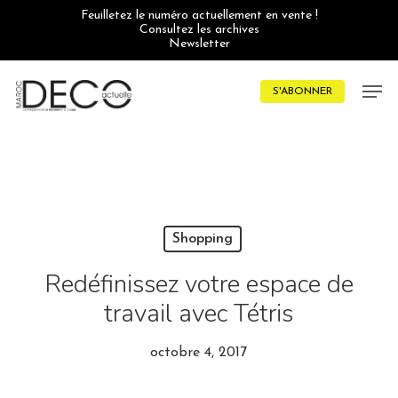
Skip
Feuilletez le numéro actuellement en vente !
to
Consultez les archives
main
Newsletter
content
Men
S'ABONNER
Shopping
Redéfinissez votre espace de
travail avec Tétris
octobre 4, 2017