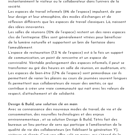
instantanément le visiteur ou le collaborateur dans l’univers de la
société.
Les espaces de travail informels (6% de l’espace) impulsent, de par
leur design et leur atmosphère, des modes d’échanges et de
réflexion différents que les espaces de travail classiques. Là, naissent
des idées innovantes.
Les salles de réunions (12% de l’espace) restent un des rares espaces
clos de l’entreprise. Elles sont généralement vitrées pour bénéficier
de la lumière naturelle et supportent un brin de fantaisie dans
l’ameublement.
L’espace de restauration (7,2 % de l’espace) est à la fois un support
de communication, un point de rencontre et un espace de
convivialité. Véritable prolongement des espaces informels, il peut se
transformer au gré des heures en salle de réunion, en auditorium, etc.
Les espaces de bien-être (1,7% de l’espace) sont primordiaux car ils
permettent de varier les plaisirs au cours de journées souvent longues
Ils permettent aux collaborateurs de nouer des amitiés, ce qui
contribue à créer une vraie communauté qui nait avec les valeurs de
respect, d’attachement et de solidarité.
Design & Build, une solution clé en main
Avec sa connaissance des nouveaux modes de travail, de vie et de
consommation, des nouvelles technologies et des enjeux
environnementaux ; et sa solution Design & Build, Tétris fait des
bureaux un lieu porteur de sens qui participe à l’amélioration de la
qualité de vie des collaborateurs (en fidélisant la génération Y),