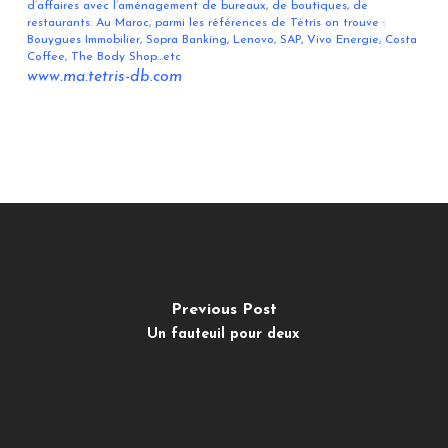
d’affaires avec l’aménagement de bureaux, de boutiques, de
restaurants. Au Maroc, parmi les références de Tétris on trouve :
Bouygues Immobilier, Sopra Banking, Lenovo, SAP, Vivo Energie, Costa
Coffee, The Body Shop…etc
www.ma.tetris-db.com
Previous Post
Un fauteuil pour deux