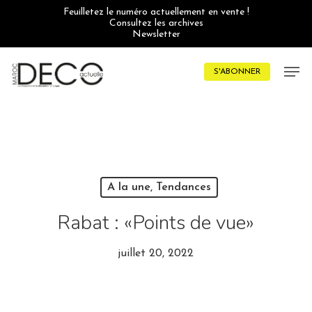
Skip
Feuilletez le numéro actuellement en vente !
to
Consultez les archives
main
Newsletter
content
Men
S'ABONNER
A la une, Tendances
Rabat : «Points de vue»
juillet 20, 2022