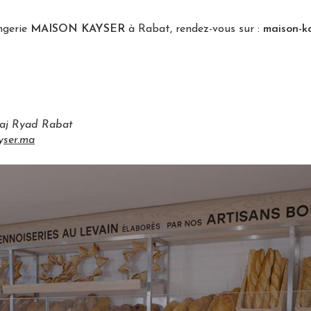
ngerie
MAISON KAYSER
à Rabat, rendez-vous sur :
maison-k
aj Ryad Rabat
y
ser.ma