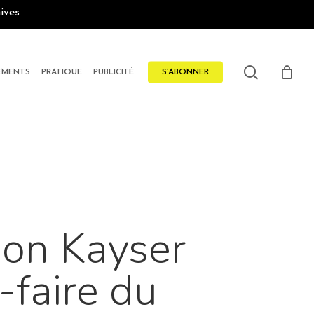
ives
search
EMENTS
PRATIQUE
PUBLICITÉ
S’ABONNER
son Kayser
-faire du