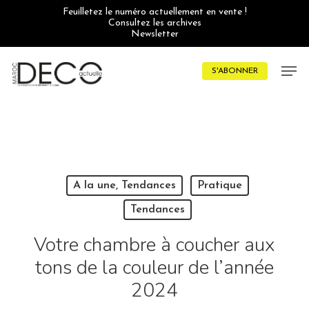
Skip
Feuilletez le numéro actuellement en vente !
to
Consultez les archives
main
Newsletter
content
Men
S'ABONNER
A la une, Tendances
Pratique
Tendances
Votre chambre à coucher aux
tons de la couleur de l’année
2024