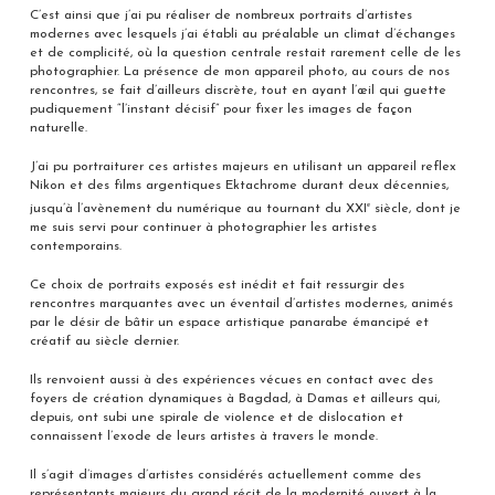
C’est ainsi que j’ai pu réaliser de nombreux portraits d’artistes
modernes avec lesquels j’ai établi au préalable un climat d’échanges
et de complicité, où la question centrale restait rarement celle de les
photographier. La présence de mon appareil photo, au cours de nos
rencontres, se fait d’ailleurs discrète, tout en ayant l’œil qui guette
pudiquement “l’instant décisif” pour fixer les images de façon
naturelle.
J’ai pu portraiturer ces artistes majeurs en utilisant un appareil reflex
Nikon et des films argentiques Ektachrome durant deux décennies,
e
jusqu’à l’avènement du numérique au tournant du XXI
siècle, dont je
me suis servi pour continuer à photographier les artistes
contemporains.
Ce choix de portraits exposés est inédit et fait ressurgir des
rencontres marquantes avec un éventail d’artistes modernes, animés
par le désir de bâtir un espace artistique panarabe émancipé et
créatif au siècle dernier.
Ils renvoient aussi à des expériences vécues en contact avec des
foyers de création dynamiques à Bagdad, à Damas et ailleurs qui,
depuis, ont subi une spirale de violence et de dislocation et
connaissent l’exode de leurs artistes à travers le monde.
Il s’agit d’images d’artistes considérés actuellement comme des
représentants majeurs du grand récit de la modernité ouvert à la