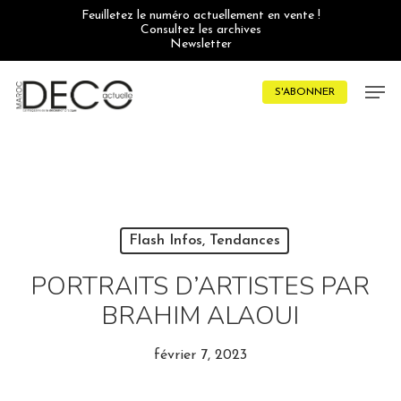
Skip
Feuilletez le numéro actuellement en vente !
to
Consultez les archives
main
Newsletter
content
Men
S'ABONNER
Flash Infos, Tendances
PORTRAITS D’ARTISTES PAR
BRAHIM ALAOUI
février 7, 2023