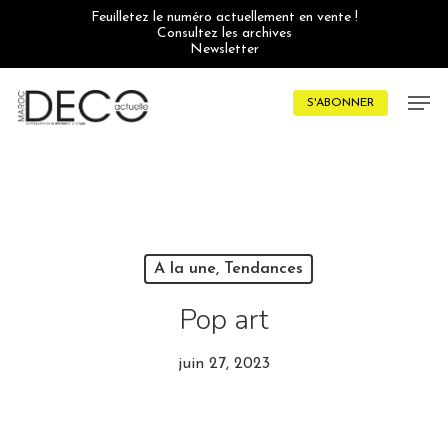
Skip
Feuilletez le numéro actuellement en vente !
to
Consultez les archives
main
Newsletter
content
Men
S'ABONNER
A la une, Tendances
Pop art
juin 27, 2023