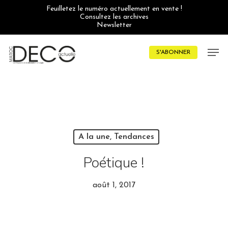
Skip
Feuilletez le numéro actuellement en vente !
to
Consultez les archives
main
Newsletter
content
Men
S'ABONNER
A la une, Tendances
Poétique !
août 1, 2017