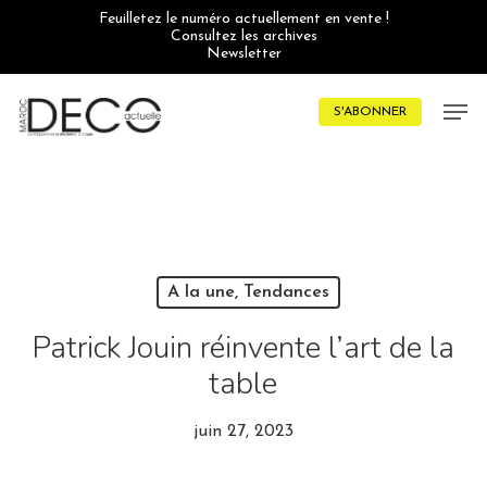
Skip
Feuilletez le numéro actuellement en vente !
to
Consultez les archives
main
Newsletter
content
Men
S'ABONNER
A la une, Tendances
Patrick Jouin réinvente l’art de la
table
juin 27, 2023