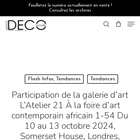
Skip
Feuilletez le numéro actuellement en vente !
to
Consultez les archives
main
content
Men
search
Flash Infos, Tendances
Tendances
Participation de la galerie d’art
L’Atelier 21 À la foire d’art
contemporain africain 1-54 Du
10 au 13 octobre 2024,
Somerset House, Londres,