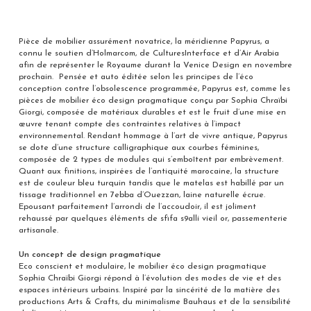
Pièce de mobilier assurément novatrice, la méridienne Papyrus, a
connu le soutien d’Holmarcom, de CulturesInterface et d’Air Arabia
afin de représenter le Royaume durant la Venice Design en novembre
prochain. Pensée et auto éditée selon les principes de l’éco
conception contre l’obsolescence programmée, Papyrus est, comme les
pièces de mobilier éco design pragmatique conçu par Sophia Chraïbi
Giorgi, composée de matériaux durables et est le fruit d’une mise en
œuvre tenant compte des contraintes relatives à l’impact
environnemental. Rendant hommage à l’art de vivre antique, Papyrus
se dote d’une structure calligraphique aux courbes féminines,
composée de 2 types de modules qui s’emboîtent par embrèvement.
Quant aux finitions, inspirées de l’antiquité marocaine, la structure
est de couleur bleu turquin tandis que le matelas est habillé par un
tissage traditionnel en 7ebba d’Ouezzan, laine naturelle écrue.
Epousant parfaitement l’arrondi de l’accoudoir, il est joliment
rehaussé par quelques éléments de sfifa s9alli vieil or, passementerie
artisanale.
Un concept de design pragmatique
Eco conscient et modulaire, le mobilier éco design pragmatique
Sophia Chraïbi Giorgi répond à l’évolution des modes de vie et des
espaces intérieurs urbains. Inspiré par la sincérité de la matière des
productions Arts & Crafts, du minimalisme Bauhaus et de la sensibilité