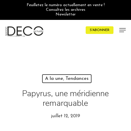
Skip
Feuilletez le numéro actuellement en vente !
to
Consultez les archives
main
Newsletter
content
Men
S'ABONNER
A la une, Tendances
Papyrus, une méridienne
remarquable
juillet 12, 2019