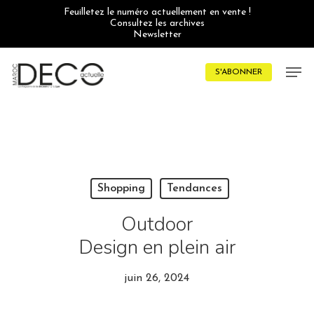
Skip
Feuilletez le numéro actuellement en vente !
to
Consultez les archives
main
Newsletter
content
Men
S'ABONNER
Shopping
Tendances
Outdoor
Design en plein air
juin 26, 2024