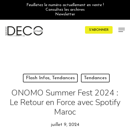
Skip
Feuilletez le numéro actuellement en vente !
to
Consultez les archives
main
Newsletter
content
Men
S'ABONNER
Flash Infos, Tendances
Tendances
ONOMO Summer Fest 2024 :
Le Retour en Force avec Spotify
Maroc
juillet 9, 2024