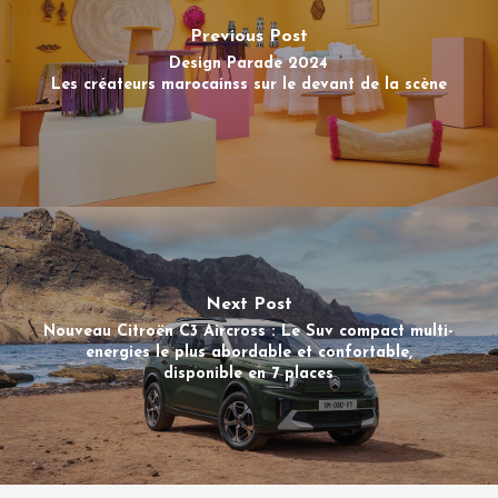
Previous Post
Design Parade 2024
Les créateurs marocainss sur le devant de la scène
Next Post
Nouveau Citroën C3 Aircross : Le Suv compact multi-
energies le plus abordable et confortable,
disponible en 7 places