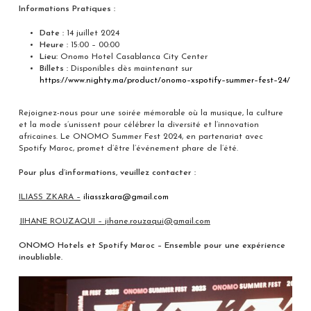
Informations Pratiques :
Date :
14 juillet 2024
Heure :
15:00 – 00:00
Lieu:
Onomo Hotel Casablanca City Center
Billets :
Disponibles dès maintenant sur
https://www.nighty.ma/product/onomo
–
x
spotify
–
summer
–
fest
–
24/
Rejoignez-nous pour une soirée mémorable où la musique, la culture
et la mode s’unissent pour célébrer la diversité et l’innovation
africaines. Le ONOMO Summer Fest 2024, en partenariat avec
Spotify Maroc, promet d’être l’événement phare de l’été.
Pour plus d’informations, veuillez contacter :
ILIASS ZKARA –
iliasszkara@gmail.com
JIHANE ROUZAQUI –
jihane.rouzaqui@gmail.com
ONOMO Hotels et Spotify Maroc – Ensemble pour une expérience
inoubliable.