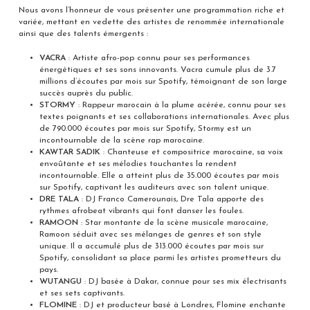
Nous avons l’honneur de vous présenter une programmation riche et
variée, mettant en vedette des artistes de renommée internationale
ainsi que des talents émergents :
VACRA
: Artiste afro-pop connu pour ses performances
énergétiques et ses sons innovants. Vacra cumule plus de 3.7
millions d’écoutes par mois sur Spotify, témoignant de son large
succès auprès du public.
STORMY
: Rappeur marocain à la plume acérée, connu pour ses
textes poignants et ses collaborations internationales. Avec plus
de 790.000 écoutes par mois sur Spotify, Stormy est un
incontournable de la scène rap marocaine.
KAWTAR SADIK
: Chanteuse et compositrice marocaine, sa voix
envoûtante et ses mélodies touchantes la rendent
incontournable. Elle a atteint plus de 35.000 écoutes par mois
sur Spotify, captivant les auditeurs avec son talent unique.
DRE TALA
: DJ Franco Camerounais, Dre Tala apporte des
rythmes afrobeat vibrants qui font danser les foules.
RAMOON
: Star montante de la scène musicale marocaine,
Ramoon séduit avec ses mélanges de genres et son style
unique. Il a accumulé plus de 313.000 écoutes par mois sur
Spotify, consolidant sa place parmi les artistes prometteurs du
pays.
WUTANGU
: DJ basée à Dakar, connue pour ses mix électrisants
et ses sets captivants.
FLOMINE
: DJ et producteur basé à Londres, Flomine enchante