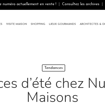
le numéro actuellement en vente !
|
Consultez les archives
|
ES
VISITE MAISON
SHOPPING
LIEUX GOURMANDS
ARCHITECTES & 
Tendances
es d’été chez N
Maisons