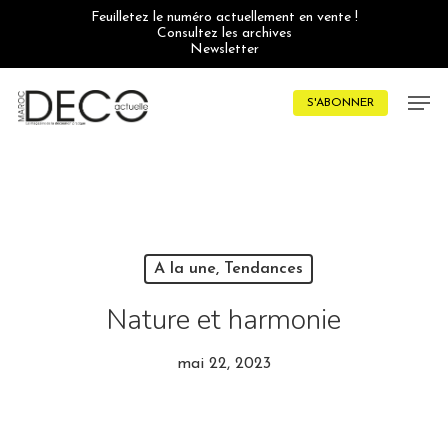
Skip
Feuilletez le numéro actuellement en vente !
to
Consultez les archives
main
Newsletter
content
Men
S'ABONNER
A la une, Tendances
Nature et harmonie
mai 22, 2023