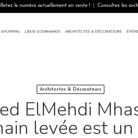
illetez le numéro actuellement en vente !
|
Consultez les arch
SHOPPING
LIEUX GOURMANDS
ARCHITECTES & DÉCORATEURS
EVÉN
Architectes & Décorateurs
d ElMehdi Mhass
main levée est un