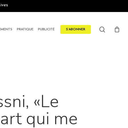
ives
search
EMENTS
PRATIQUE
PUBLICITÉ
S’ABONNER
ni, «Le
 art qui me