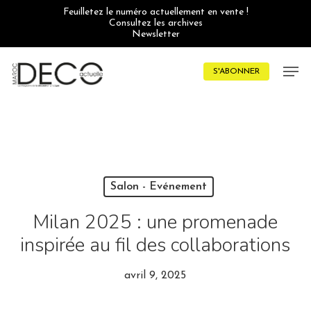
Skip
Feuilletez le numéro actuellement en vente !
to
Consultez les archives
main
Newsletter
content
Men
S'ABONNER
Salon - Evénement
Milan 2025 : une promenade
inspirée au fil des collaborations
avril 9, 2025