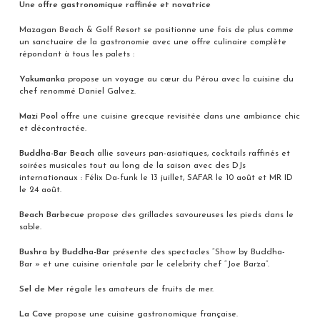
Une offre gastronomique raffinée et novatrice
Mazagan Beach & Golf Resort se positionne une fois de plus comme
un sanctuaire de la gastronomie avec une offre culinaire complète
répondant à tous les palets :
Yakumanka
propose un voyage au cœur du Pérou avec la cuisine du
chef renommé Daniel Galvez.
Mazi Pool
offre une cuisine grecque revisitée dans une ambiance chic
et décontractée.
Buddha-Bar Beach
allie saveurs pan-asiatiques, cocktails raffinés et
soirées musicales tout au long de la saison avec des DJs
internationaux : Félix Da-funk le 13 juillet, SAFAR le 10 août et MR ID
le 24 août.
Beach Barbecue
propose des grillades savoureuses les pieds dans le
sable.
Bushra by Buddha-Bar
présente des spectacles “Show by Buddha-
Bar » et une cuisine orientale par le celebrity chef “Joe Barza”.
Sel de Mer
régale les amateurs de fruits de mer.
La Cave
propose une cuisine gastronomique française.