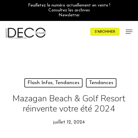
Skip
Feuilletez le numéro actuellement en vente !
to
Consultez les archives
main
Newsletter
content
Men
S'ABONNER
Flash Infos, Tendances
Tendances
Mazagan Beach & Golf Resort
réinvente votre été 2024
juillet 12, 2024