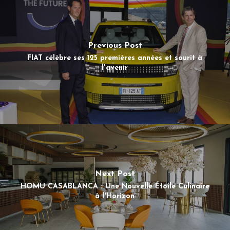
Previous Post
FIAT célèbre ses 125 premières années et sourit à
l'avenir
Next Post
HOMU CASABLANCA : Une Nouvelle Étoile Culinaire
à l'Horizon