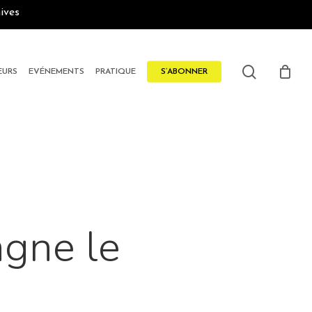
ives
search
EURS
EVÉNEMENTS
PRATIQUE
S’ABONNER
gne le