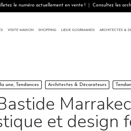
illetez le numéro actuellement en vente !
|
Consultez les arch
ES
VISITE MAISON
SHOPPING
LIEUX GOURMANDS
ARCHITECTES & 
la une, Tendances
Architectes & Décorateurs
Tendan
Bastide Marrakec
stique et design f