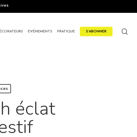
ives
sea
DÉCORATEURS
EVÉNEMENTS
PRATIQUE
S’ABONNER
ces
h éclat
estif